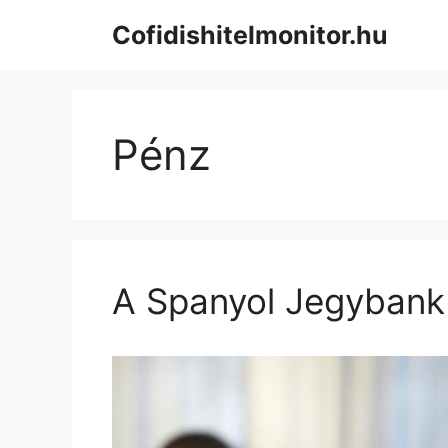
Kilépés
Cofidishitelmonitor.hu
a
tartalomba
Pénz
A Spanyol Jegybank 