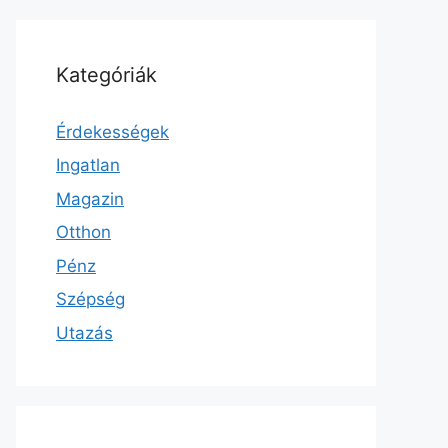
Kategóriák
Érdekességek
Ingatlan
Magazin
Otthon
Pénz
Szépség
Utazás