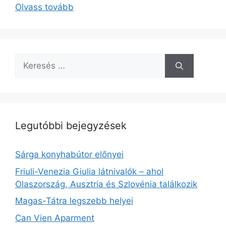
Olvass tovább
Keresés:
Legutóbbi bejegyzések
Sárga konyhabútor előnyei
Friuli-Venezia Giulia látnivalók – ahol
Olaszország, Ausztria és Szlovénia találkozik
Magas-Tátra legszebb helyei
Can Vien Aparment