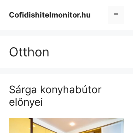
Kilépés
a
Cofidishitelmonitor.hu
Menü
tartalomba
Otthon
Sárga konyhabútor
előnyei